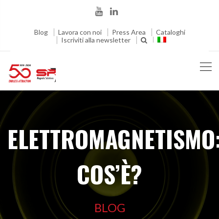
Blog
Lavora con noi
Press Area
Cataloghi
Iscriviti alla newsletter
ELETTROMAGNETISMO
COS’È?
BLOG