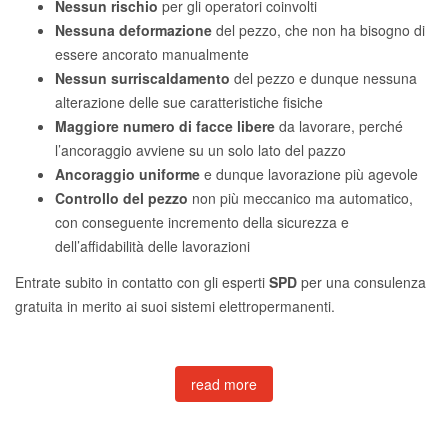
Nessun rischio
per gli operatori coinvolti
Nessuna deformazione
del pezzo, che non ha bisogno di
essere ancorato manualmente
Nessun surriscaldamento
del pezzo e dunque nessuna
alterazione delle sue caratteristiche fisiche
Maggiore numero di facce libere
da lavorare, perché
l’ancoraggio avviene su un solo lato del pazzo
Ancoraggio uniforme
e dunque lavorazione più agevole
Controllo del pezzo
non più meccanico ma automatico,
con conseguente incremento della sicurezza e
dell’affidabilità delle lavorazioni
Entrate subito in contatto con gli esperti
SPD
per una consulenza
gratuita in merito ai suoi sistemi elettropermanenti.
Understanding Sign Up Bonus Mechanics
read more
in Betting Through Betzella Analysis
The online betting industry has experienced exponential growth