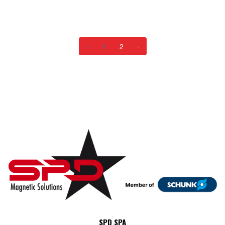
over the past decade, with operators competing fiercely for
customer acquisition. Among the most powerful tools in this
competitive landscape are sign-up bonuses, which have evolved
‹
1
2
›
from simple promotional offerings into sophisticated marketing
mechanisms with complex terms and conditions. Understanding
how these bonuses function requires examining their structural
components, regulatory frameworks, and the mathematical
principles that govern their implementation. Betzella, as a
representative platform in this sector, provides an instructive case
study for analyzing modern bonus mechanics and their
implications for both operators and bettors.
The Evolution and Structure of Welcome Bonuses
Sign-up bonuses in the betting industry trace their origins to the
early 2000s when online gambling platforms first emerged as
viable alternatives to traditional bookmakers. Initially, these
incentives were straightforward cash rewards or simple deposit
SPD SPA