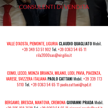
CONSULENTI DI VENDITA
VALLE D’AOSTA, PIEMONTE, LIGURIA
CLAUDIO QUAGLIATO
Mobil.
+39 349 53 51 902
Tel.
+39 0363 54 65 11
rila2000sas@virgilio.it
COMO, LECCO, MONZA BRIANZA, MILANO, LODI, PAVIA, PIACENZA,
VARESE, SVIZZERA ITALIANA
PAOLO CATTANI
Mobil.
+39 339 773
5110
Tel.
+39 0363 54 65 11
paolo.cattani@spd.it
BERGAMO, BRESCIA, MANTOVA, CREMONA
GIOVANNI PRADA
Mobil.