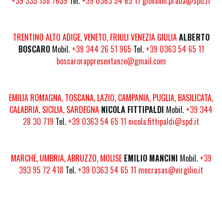
+39 335 158 7639
Tel.
+39 0363 54 65 11
giovanni.prada@spd.it
TRENTINO ALTO ADIGE, VENETO, FRIULI VENEZIA GIULIA
ALBERTO
BOSCARO
Mobil.
+39 344 26 51 965
Tel.
+39 0363 54 65 11
boscarorappresentanze@gmail.com
EMILIA ROMAGNA, TOSCANA, LAZIO, CAMPANIA, PUGLIA, BASILICATA,
CALABRIA, SICILIA, SARDEGNA
NICOLA FITTIPALDI
Mobil.
+39 344
28 30 719
Tel.
+39 0363 54 65 11
nicola.fittipaldi@spd.it
MARCHE, UMBRIA, ABRUZZO, MOLISE
EMILIO MANCINI
Mobil.
+39
393 95 72 418
Tel.
+39 0363 54 65 11
mecrasas@virgilio.it