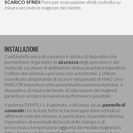
SCARICO SFRIDI
Foro per evacuazione sfridi costruito su
misura secondo le esigenze del cliente.
INSTALLAZIONE
L’unità elettronica di comando è dotata di dispositivi che
permettono di garantire la
sicurezza
degli operatori e dei
materiali. La chiave di abilitazione della pulsantiera impedisce
l’utilizzo del sistema a persone non autorizzate. L’utilizzo
coordinato del pulsante di sicura e dei pulsanti di MAG On e
MAG Off impedisce attivazioni/disattivazioni involontarie. Il
dispositivo di misura del livello di saturazione dei magneti
garantisce sempre la massima performance possibile.
Il sistema SYMPLI-L è azionato, a distanza, da un
pannello di
comando
che include tutte le funzioni operative ed indica i
differenti stati del sistema. In particolare, il pannello informa
l’operatore di eventuali distacchi dello stampo o di
un’eccessiva temperatura raggiunta dal modulo magnetico.
Infine, fornisce tutti i segnali d’interfaccia necessari ad una