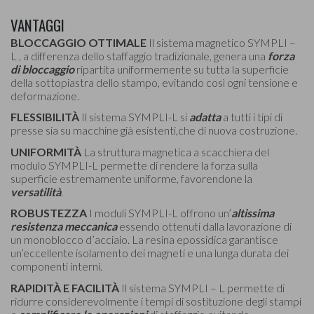
VANTAGGI
BLOCCAGGIO OTTIMALE
Il sistema magnetico SYMPLI –
L , a differenza dello staffaggio tradizionale, genera una
forza
di bloccaggio
ripartita uniformemente su tutta la superficie
della sottopiastra dello stampo, evitando così ogni tensione e
deformazione.
FLESSIBILITÀ
Il sistema SYMPLI-L si
adatta
a tutti i tipi di
presse sia su macchine già esistenti,che di nuova costruzione.
UNIFORMITÀ
La struttura magnetica a scacchiera del
modulo SYMPLI-L permette di rendere la forza sulla
superficie estremamente uniforme, favorendone la
versatilità
.
ROBUSTEZZA
I moduli SYMPLI-L offrono un’
altissima
resistenza meccanica
essendo ottenuti dalla lavorazione di
un monoblocco d’acciaio. La resina epossidica garantisce
un’eccellente isolamento dei magneti e una lunga durata dei
componenti interni.
RAPIDITÀ E FACILITÀ
Il sistema SYMPLI – L permette di
ridurre considerevolmente i tempi di sostituzione degli stampi