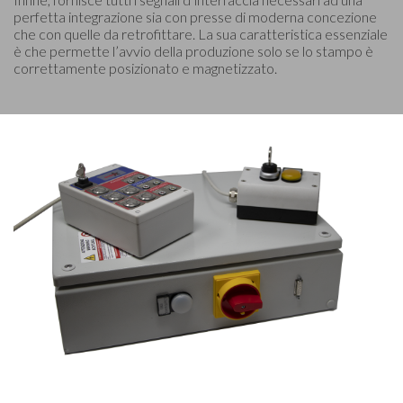
perfetta integrazione sia con presse di moderna concezione
che con quelle da retrofittare. La sua caratteristica essenziale
è che permette l’avvio della produzione solo se lo stampo è
correttamente posizionato e magnetizzato.