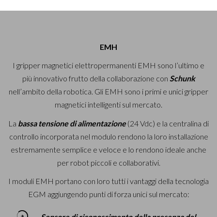
EMH
I gripper magnetici elettropermanenti EMH sono l’ultimo e
più innovativo frutto della collaborazione con
Schunk
nell’ambito della robotica.
Gli EMH sono i primi e unici gripper
magnetici intelligenti sul mercato.
La
bassa tensione di alimentazione
(24 Vdc) e la centralina di
controllo incorporata nel modulo rendono la loro installazione
estremamente semplice e veloce e lo rendono ideale anche
per robot piccoli e collaborativi.
I moduli EMH portano con loro tutti i vantaggi della tecnologia
EGM aggiungendo punti di forza unici sul mercato:
Sensore di riconoscimento della presenza del