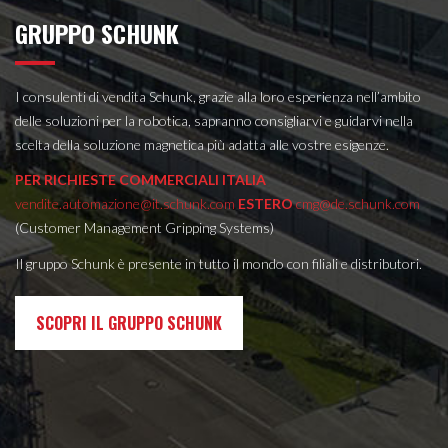
GRUPPO SCHUNK
I consulenti di vendita Schunk, grazie alla loro esperienza nell’ambito
delle soluzioni per la robotica, sapranno consigliarvi e guidarvi nella
scelta della soluzione magnetica più adatta alle vostre esigenze.
PER RICHIESTE COMMERCIALI
ITALIA
vendite.automazione@it.schunk.com
ESTERO
cmg@de.schunk.com
(Customer Management Gripping Systems)
Il gruppo Schunk è presente in tutto il mondo con filiali e distributori.
SCOPRI IL GRUPPO SCHUNK