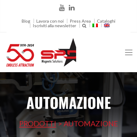
Blog
Lavora con noi
Press Area
Cataloghi
Iscriviti alla newsletter
AUTOMAZIONE
PRODOTTI
>
AUTOMAZIONE