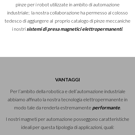
pinze per i robot utilizzate in ambito di automazione
industriale; la nostra collaborazione ha permesso al colosso
tedesco di aggiungere al proprio catalogo di pinze meccaniche
i nostri
sistemi di presa magnetici elettropermanenti
.
VANTAGGI
Per l’ambito della robotica e dell’automazione industriale
abbiamo affinato la nostra tecnologia elettropermanente in
modo tale da renderla estremamente
performante
.
I nostri magneti per automazione posseggono caratteristiche
ideali per questa tipologia di applicazioni, quali: