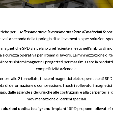
iche per il
sollevamento e la movimentazione di materiali ferro
ivisi a seconda della tipologia di sollevamento o per soluzioni spec
ni magnetiche SPD si rivelano un’efficiente alleato nell’ambito di mol
sima sicurezza operativa per il team di lavoro. La minimizzazione di 
i nostri sistemi magnetici, progettati per massimizzare la produtti
competitività aziendale.
periore alle 2 tonnellate, i sistemi magnetici elettropermanenti SPD p
ta di deformazione o compressione. I nostri sollevatori magnetici po
iaio, dalle aziende siderurgiche alle costruzioni e alla carpenteria
movimentazione di carichi speciali.
e
soluzioni dedicate ai grandi impianti
, SPD propone sollevatori 