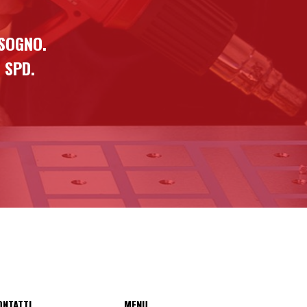
ISOGNO.
 SPD.
ONTATTI
MENU