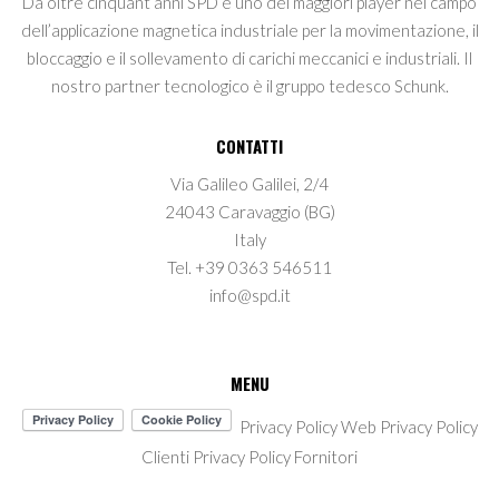
Da oltre cinquant’anni SPD è uno dei maggiori player nel campo
dell’applicazione magnetica industriale per la movimentazione, il
bloccaggio e il sollevamento di carichi meccanici e industriali. Il
nostro partner tecnologico è il gruppo tedesco Schunk.
CONTATTI
Via Galileo Galilei, 2/4
24043 Caravaggio (BG)
Italy
Tel. +39 0363 546511
info@spd.it
MENU
Privacy Policy Web
Privacy Policy
Clienti
Privacy Policy Fornitori