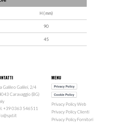
H ( mm)
90
45
ONTATTI
MENU
a Galileo Galilei, 2/4
4043 Caravaggio (BG)
aly
Privacy Policy Web
el. +39 0363 546511
Privacy Policy Clienti
fo@spd.it
Privacy Policy Fornitori