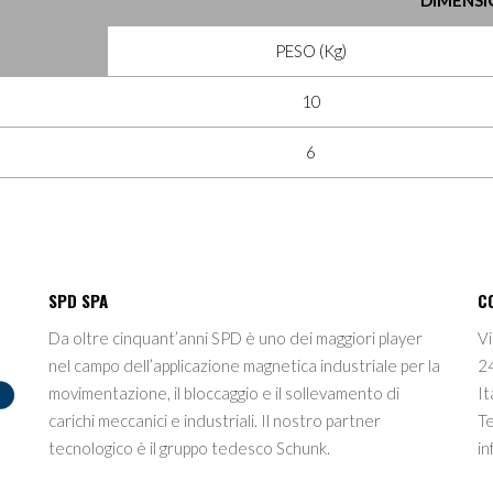
PESO (Kg)
10
6
SPD SPA
C
Da oltre cinquant’anni SPD è uno dei maggiori player
Vi
nel campo dell’applicazione magnetica industriale per la
2
movimentazione, il bloccaggio e il sollevamento di
It
carichi meccanici e industriali. Il nostro partner
T
tecnologico è il gruppo tedesco Schunk.
in