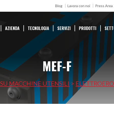
Blog
Lavora con noi
Press Area
AZIENDA
TECNOLOGIA
SERVIZI
PRODOTTI
SETT
MEF-F
SU MACCHINE UTENSILI
>
ELETTROERO