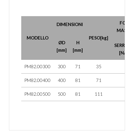
FORZ
DIMENSIONI
MASSI
MODELLO
PESO[kg]
DI
ØD
H
SERRAG
[mm]
[mm]
[N/cm2
PM82.00300
300
71
35
65
PM82.00400
400
81
71
65
PM82.00500
500
81
111
65